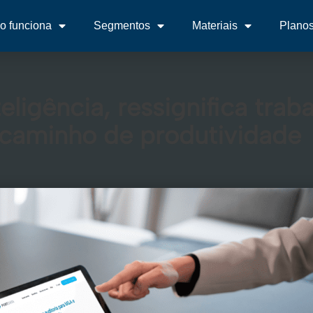
 funciona
Segmentos
Materiais
Plano
eligência, ressignifica trab
caminho de produtividade