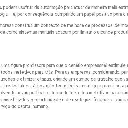
ão, podem usufruir da automação para atuar de maneira mais est
gia – e, por consequência, cumprindo um papel positivo para o
empresa construa um contexto de melhoria de processos, de mod
 de como sistemas manuais acabam por limitar o alcance produtiv
a uma figura promissora para que o cenário empresarial estimule
odos inefetivos para trás. Para as empresas, considerando, pri
funções e otimizar etapas, criando um campo de trabalho que val
 plausível alocar à inovação tecnológica uma figura promissora p
olvendo novas práticas e deixando métodos inefetivos para trás
sionais afetados, a oportunidade é de readequar funções e otimi
erviço do capital humano.