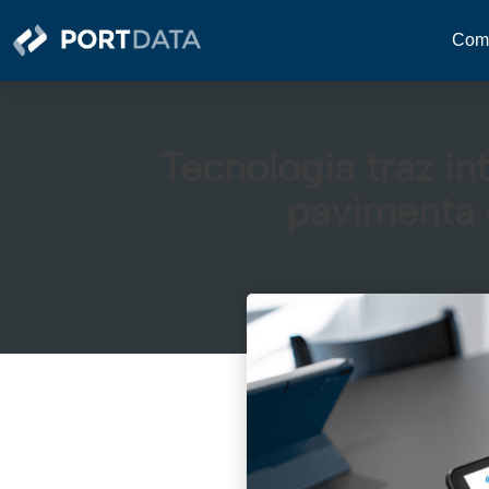
Como
Tecnologia traz int
pavimenta 