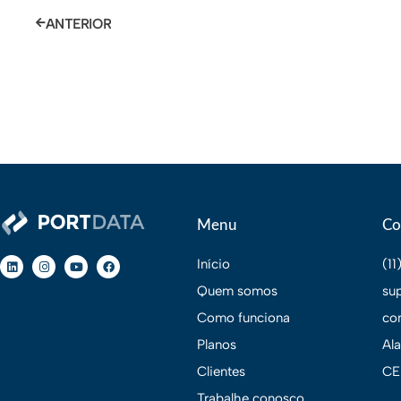
ANTERIOR
Menu
Co
Início
(1
Quem somos
su
Como funciona
co
Planos
Al
Clientes
CE
Trabalhe conosco