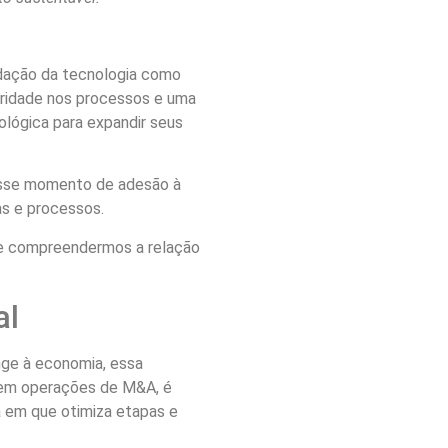
idação da tecnologia como
leridade nos processos e uma
lógica para expandir seus
 esse momento de adesão à
as e processos.
 de compreendermos a relação
al
nge à economia, essa
e em operações de M&A, é
da em que otimiza etapas e