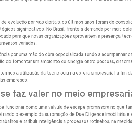
de evolução por vias digitais, os últimos anos foram de consol
égicos significativos. No Brasil, frente à demanda por mais ce
ocado para que novas organizações aproveitem a presença tecno
tamentos variados.
gência por uma mão de obra especializada tende a acompanhar
fio de fomentar um ambiente de sinergia entre pessoas, sistem
ermos a utilização da tecnologia na esfera empresarial, a fim
das empresas.
e faz valer no meio empresari
ode funcionar como uma válvula de escape promissora no que ta
eitando o exemplo da automação de Due Diligence imobiliária 
trabalhos e atribuir inteligência a processos rotineiros, na medi