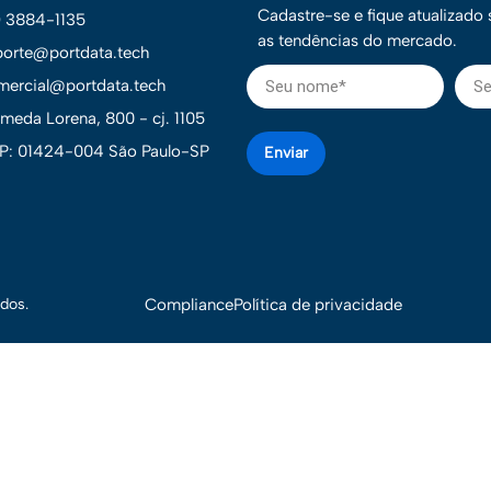
Cadastre-se e fique atualizado
1) 3884-1135
as tendências do mercado.
porte@portdata.tech
mercial@portdata.tech
ameda Lorena, 800 - cj. 1105
P: 01424-004 São Paulo-SP
Enviar
dos.
Compliance
Política de privacidade