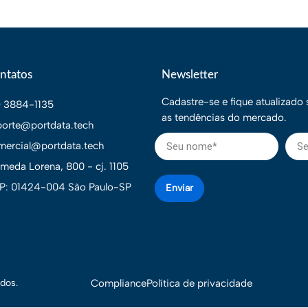
ntatos
Newsletter
Cadastre-se e fique atualizado
1) 3884-1135
as tendências do mercado.
porte@portdata.tech
mercial@portdata.tech
ameda Lorena, 800 - cj. 1105
P: 01424-004 São Paulo-SP
Enviar
dos.
Compliance
Política de privacidade